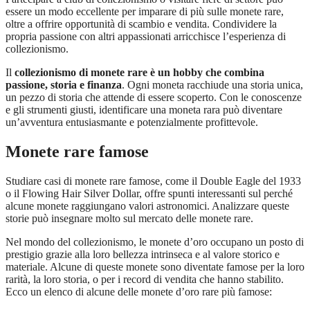
essere un modo eccellente per imparare di più sulle monete rare,
oltre a offrire opportunità di scambio e vendita. Condividere la
propria passione con altri appassionati arricchisce l’esperienza di
collezionismo.
Il
collezionismo di monete rare è un hobby che combina
passione, storia e finanza
. Ogni moneta racchiude una storia unica,
un pezzo di storia che attende di essere scoperto. Con le conoscenze
e gli strumenti giusti, identificare una moneta rara può diventare
un’avventura entusiasmante e potenzialmente profittevole.
Monete rare famose
Studiare casi di monete rare famose, come il Double Eagle del 1933
o il Flowing Hair Silver Dollar, offre spunti interessanti sul perché
alcune monete raggiungano valori astronomici. Analizzare queste
storie può insegnare molto sul mercato delle monete rare.
Nel mondo del collezionismo, le monete d’oro occupano un posto di
prestigio grazie alla loro bellezza intrinseca e al valore storico e
materiale. Alcune di queste monete sono diventate famose per la loro
rarità, la loro storia, o per i record di vendita che hanno stabilito.
Ecco un elenco di alcune delle monete d’oro rare più famose: