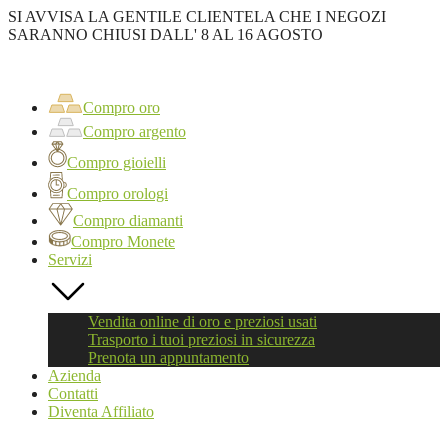
SI AVVISA LA GENTILE CLIENTELA CHE I NEGOZI
SARANNO CHIUSI DALL' 8 AL 16 AGOSTO
Oro
First
Compro
oro
Compro oro
Roma
Compro argento
Compro gioielli
Compro orologi
Compro diamanti
Compro Monete
Servizi
Vendita online di oro e preziosi usati
Trasporto i tuoi preziosi in sicurezza
Prenota un appuntamento
Azienda
Contatti
Diventa Affiliato