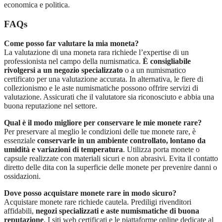
economica e politica.
FAQs
Come posso far valutare la mia moneta?
La valutazione di una moneta rara richiede l’expertise di un
professionista nel campo della numismatica.
È consigliabile
rivolgersi a un negozio specializzato
o a un numismatico
certificato per una valutazione accurata. In alternativa, le fiere di
collezionismo e le aste numismatiche possono offrire servizi di
valutazione. Assicurati che il valutatore sia riconosciuto e abbia una
buona reputazione nel settore.
Qual è il modo migliore per conservare le mie monete rare?
Per preservare al meglio le condizioni delle tue monete rare, è
essenziale
conservarle in un ambiente controllato, lontano da
umidità e variazioni di temperatura
. Utilizza porta monete o
capsule realizzate con materiali sicuri e non abrasivi. Evita il contatto
diretto delle dita con la superficie delle monete per prevenire danni o
ossidazioni.
Dove posso acquistare monete rare in modo sicuro?
Acquistare monete rare richiede cautela. Prediligi rivenditori
affidabili,
negozi specializzati e aste numismatiche di buona
reputazione
. I siti web certificati e le piattaforme online dedicate al