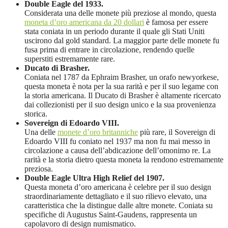
Double Eagle del 1933.
Considerata una delle monete più preziose al mondo, questa
moneta d’oro americana da 20 dollari
è famosa per essere
stata coniata in un periodo durante il quale gli Stati Uniti
uscirono dal gold standard. La maggior parte delle monete fu
fusa prima di entrare in circolazione, rendendo quelle
superstiti estremamente rare.
Ducato di Brasher.
Coniata nel 1787 da Ephraim Brasher, un orafo newyorkese,
questa moneta è nota per la sua rarità e per il suo legame con
la storia americana. Il Ducato di Brasher è altamente ricercato
dai collezionisti per il suo design unico e la sua provenienza
storica.
Sovereign di Edoardo VIII.
Una delle
monete d’oro britanniche
più rare, il Sovereign di
Edoardo VIII fu coniato nel 1937 ma non fu mai messo in
circolazione a causa dell’abdicazione dell’omonimo re. La
rarità e la storia dietro questa moneta la rendono estremamente
preziosa.
Double Eagle Ultra High Relief del 1907.
Questa moneta d’oro americana è celebre per il suo design
straordinariamente dettagliato e il suo rilievo elevato, una
caratteristica che la distingue dalle altre monete. Coniata su
specifiche di Augustus Saint-Gaudens, rappresenta un
capolavoro di design numismatico.