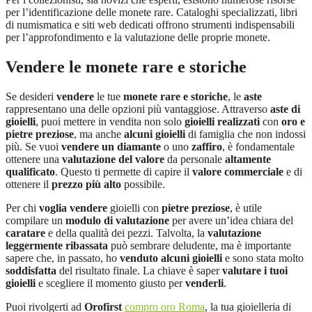
per l’identificazione delle monete rare. Cataloghi specializzati, libri
di numismatica e siti web dedicati offrono strumenti indispensabili
per l’approfondimento e la valutazione delle proprie monete.
Vendere le monete rare e storiche
Se desideri
vendere
le tue
monete rare e storiche
, le
aste
rappresentano una delle opzioni più vantaggiose. Attraverso
aste di
gioielli
, puoi mettere in vendita non solo
gioielli realizzati
con
oro e
pietre preziose
, ma anche
alcuni gioielli
di famiglia che non indossi
più. Se vuoi
vendere un diamante
o uno
zaffiro
, è fondamentale
ottenere una
valutazione del valore
da personale
altamente
qualificato
. Questo ti permette di capire il
valore commerciale
e di
ottenere il
prezzo più alto
possibile.
Per chi
voglia vendere
gioielli con
pietre preziose
, è utile
compilare un
modulo di valutazione
per avere un’idea chiara del
caratare
e della qualità dei pezzi. Talvolta, la
valutazione
leggermente ribassata
può sembrare deludente, ma è importante
sapere che, in passato, ho
venduto alcuni gioielli
e sono stata molto
soddisfatta
del risultato finale. La chiave è saper
valutare i tuoi
gioielli
e scegliere il momento giusto per
venderli
.
Puoi rivolgerti ad
Orofirst
compro oro Roma
, la tua gioielleria di