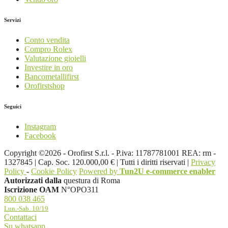
Servizi
Conto vendita
Compro Rolex
Valutazione gioielli
Investire in oro
Bancometallifirst
Orofirstshop
Seguici
Instagram
Facebook
Copyright ©2026 - Orofirst S.r.l. - P.iva: 11787781001 REA: rm -
1327845 | Cap. Soc. 120.000,00 € | Tutti i diritti riservati |
Privacy
Policy
-
Cookie Policy
Powered by
Tun2U e-commerce enabler
Autorizzati dalla
questura di Roma
Iscrizione OAM
N°OPO311
800 038 465
Lun.-Sab. 10/19
Contattaci
Su whatsapp