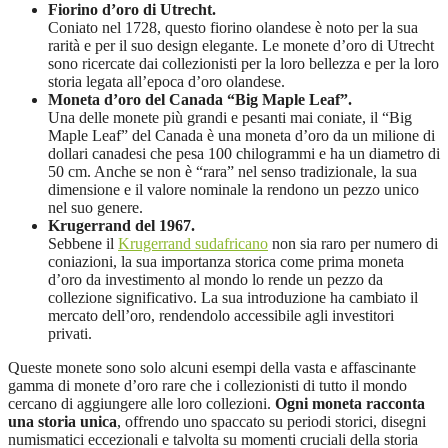
Fiorino d’oro di Utrecht.
Coniato nel 1728, questo fiorino olandese è noto per la sua
rarità e per il suo design elegante. Le monete d’oro di Utrecht
sono ricercate dai collezionisti per la loro bellezza e per la loro
storia legata all’epoca d’oro olandese.
Moneta d’oro del Canada “Big Maple Leaf”.
Una delle monete più grandi e pesanti mai coniate, il “Big
Maple Leaf” del Canada è una moneta d’oro da un milione di
dollari canadesi che pesa 100 chilogrammi e ha un diametro di
50 cm. Anche se non è “rara” nel senso tradizionale, la sua
dimensione e il valore nominale la rendono un pezzo unico
nel suo genere.
Krugerrand del 1967.
Sebbene il
Krugerrand sudafricano
non sia raro per numero di
coniazioni, la sua importanza storica come prima moneta
d’oro da investimento al mondo lo rende un pezzo da
collezione significativo. La sua introduzione ha cambiato il
mercato dell’oro, rendendolo accessibile agli investitori
privati.
Queste monete sono solo alcuni esempi della vasta e affascinante
gamma di monete d’oro rare che i collezionisti di tutto il mondo
cercano di aggiungere alle loro collezioni.
Ogni moneta racconta
una storia unica
, offrendo uno spaccato su periodi storici, disegni
numismatici eccezionali e talvolta su momenti cruciali della storia