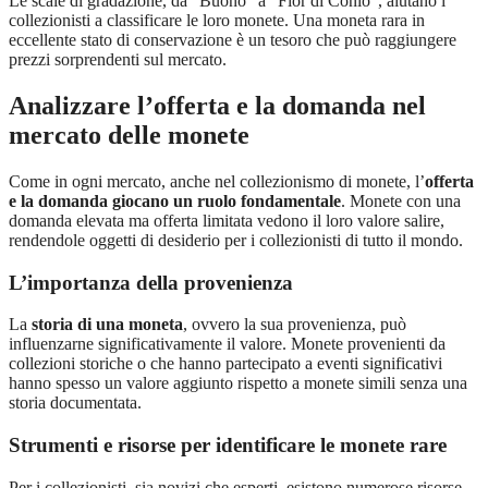
Le scale di gradazione, da “Buono” a “Fior di Conio”, aiutano i
collezionisti a classificare le loro monete. Una moneta rara in
eccellente stato di conservazione è un tesoro che può raggiungere
prezzi sorprendenti sul mercato.
Analizzare l’offerta e la domanda nel
mercato delle monete
Come in ogni mercato, anche nel collezionismo di monete, l’
offerta
e la domanda giocano un ruolo fondamentale
. Monete con una
domanda elevata ma offerta limitata vedono il loro valore salire,
rendendole oggetti di desiderio per i collezionisti di tutto il mondo.
L’importanza della provenienza
La
storia di una moneta
, ovvero la sua provenienza, può
influenzarne significativamente il valore. Monete provenienti da
collezioni storiche o che hanno partecipato a eventi significativi
hanno spesso un valore aggiunto rispetto a monete simili senza una
storia documentata.
Strumenti e risorse per identificare le monete rare
Per i collezionisti, sia novizi che esperti, esistono numerose risorse