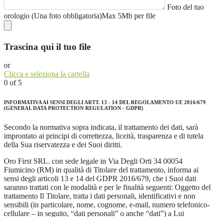
Foto del tuo
orologio (Una foto obbligatoria)
Max 5Mb per file
Trascina qui il tuo file
or
Clicca e seleziona la cartella
0
of 5
INFORMATIVA AI SENSI DEGLI ARTT. 13 - 14 DEL REGOLAMENTO UE 2016/679
(GENERAL DATA PROTECTION REGULATION - GDPR)
Secondo la normativa sopra indicata, il trattamento dei dati, sarà
improntato ai principi di correttezza, liceità, trasparenza e di tutela
della Sua riservatezza e dei Suoi diritti.
Oro First SRL. con sede legale in Via Degli Orti 34 00054
Fiumicino (RM) in qualità di Titolare del trattamento, informa ai
sensi degli articoli 13 e 14 del GDPR 2016/679, che i Suoi dati
saranno trattati con le modalità e per le finalità seguenti: Oggetto del
trattamento Il Titolare, tratta i dati personali, identificativi e non
sensibili (in particolare, nome, cognome, e-mail, numero telefonico-
cellulare – in seguito, “dati personali” o anche “dati”) a Lui