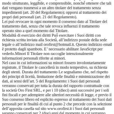
modo strutturato, leggibile, e comprensibile, nonché́ ottenere che tali
dati vengano trasmessi a un altro titolare del trattamento senza
impedimenti (art. 20 del Regolamento); opporsi al trattamento dei
propri dati personali (art. 21 del Regolamento).
Lei può revocare in ogni momento il consenso dato al Titolare del
trattamento dati, senza che tale revoca influenzi il trattamento
operato sino a quel momento dal Titolare.
Modalità di esercizio dei diritti Può̀ esercitare i Suoi diritti con
richiesta scritta inviata alla Società̀, all’indirizzo postale della sede
legale o all’indirizzo mail orofirst@hotmail.it. Questo indirizzo email
è protetto dagli spambots. E’ necessario abilitare JavaScript per
vederlo.Minori Il Titolare non raccoglie intenzionalmente
informazioni personali riferite ai minori.
Nel caso in cui informazioni su minori fossero involontariamente
registrate, il Titolare le cancellerà in modo tempestivo, su richiesta
degli utenti. Durata del trattamento Le segnaliamo che, nel rispetto
dei principi di liceità, limitazione delle finalità e minimizzazione dei
dati, ai sensi dell’art. 5 del Regolamento: i Suoi dati personali
verranno conservati per tutta la durata del rapporto contrattuale con
la società Oro First SRL, e per i 10 (dieci) anni successivi per i soli
fini fiscali e per adempiere alle ulteriori necessità di legge, e previo il
Suo consenso libero ed esplicito espresso al trattamento dei Suoi dati
personali per le finalità di cui al punto 2 che precede con la selezione
dell’apposita casella sul sito www.orofirst.it i Suoi dati personali
saranno conservati per 2 (due) anni dal momento in cui verranno