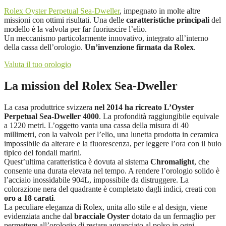
Rolex Oyster Perpetual Sea-Dweller
, impegnato in molte altre
missioni con ottimi risultati. Una delle
caratteristiche principali
del
modello è la valvola per far fuoriuscire l’elio.
Un meccanismo particolarmente innovativo, integrato all’interno
della cassa dell’orologio.
Un’invenzione firmata da Rolex
.
Valuta il tuo orologio
La mission del Rolex Sea-Dweller
La casa produttrice svizzera
nel 2014 ha ricreato L’Oyster
Perpetual Sea-Dweller 4000
. La profondità raggiungibile equivale
a 1220 metri. L’oggetto vanta una cassa della misura di 40
millimetri, con la valvola per l’elio, una lunetta prodotta in ceramica
impossibile da alterare e la fluorescenza, per leggere l’ora con il buio
tipico del fondali marini.
Quest’ultima caratteristica è dovuta al sistema
Chromalight
, che
consente una durata elevata nel tempo. A rendere l’orologio solido è
l’acciaio inossidabile 904L, impossibile da distruggere. La
colorazione nera del quadrante è completato dagli indici, creati con
oro a 18 carati
.
La peculiare eleganza di Rolex, unita allo stile e al design, viene
evidenziata anche dal
bracciale Oyster
dotato da un fermaglio per
permettere all’orologio di restare agganciato al polso in ogni