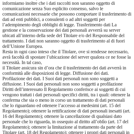
informiamo inoltre che i dati raccolti non saranno oggetto di
comunicazione senza Suo esplicito consenso, salvo le
comunicazioni necessarie che possono comportare il trasferimento di
dati ad enti pubblici, a consulenti o ad altri soggetti per
l’adempimento degli obblighi di legge. Trasferimento dati La
gestione e la conservazione dei dati personali avverrà su server
ubicati all’interno della sede del Titolare e/o del Responsabile del
trattamento. I dati non saranno oggetto di trasferimento al di fuori
dell’Unione Europea.
Resta in ogni caso inteso che il Titolare, ove si rendesse necessario,
avrà facoltà di spostare l’ubicazione del server qualora ce ne fosse la
necessità. In tal caso,
il Titolare assicura sin d’ora che il trasferimento dei dati avverrà in
conformità alle disposizioni di legge. Diffusione dei dati.
Profilazione dei dati. I Suoi dati personali non sono soggetti a
diffusione. I Suoi dati personali non sono soggetti a profilazione
Diritti dell’interessato Il Regolamento conferisce ai soggetti di cui
vengono trattati i dati personali specifici diritti, tra i quali: ottenere la
conferma che sia o meno in corso un trattamento di dati personali
che lo riguardano ed ottenere l’accesso ai medesimi (art. 15 del
Regolamento); ottenere la rettificazione di dati personali inesatti (art.
16 del Regolamento); ottenere la cancellazione di qualsiasi dato
personale che lo riguarda, in ossequio al diritto all’oblìo (art. 17 del
Regolamento); ottenere la limitazione al trattamento da parte del
Titolare (art. 18 del Regolamento); ottenere i propri dati personali in