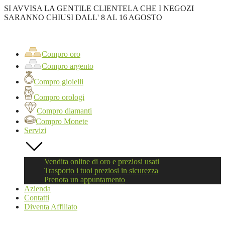
SI AVVISA LA GENTILE CLIENTELA CHE I NEGOZI
SARANNO CHIUSI DALL' 8 AL 16 AGOSTO
Oro
First
Compro
oro
Compro oro
Roma
Compro argento
Compro gioielli
Compro orologi
Compro diamanti
Compro Monete
Servizi
Vendita online di oro e preziosi usati
Trasporto i tuoi preziosi in sicurezza
Prenota un appuntamento
Azienda
Contatti
Diventa Affiliato