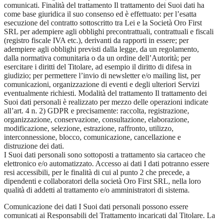
comunicati. Finalità del trattamento Il trattamento dei Suoi dati ha
come base giuridica il suo consenso ed è effettuato: per l’esatta
esecuzione del contratto sottoscritto tra Lei e la Società Oro First
SRL per adempiere agli obblighi precontrattuali, contrattuali e fiscali
(registro fiscale IVA etc.), derivanti da rapporti in essere; per
adempiere agli obblighi previsti dalla legge, da un regolamento,
dalla normativa comunitaria o da un ordine dell’Autorità; per
esercitare i diritti del Titolare, ad esempio il diritto di difesa in
giudizio; per permettere l’invio di newsletter e/o mailing list, per
comunicazioni, organizzazione di eventi e degli ulteriori Servizi
eventualmente richiesti. Modalità del trattamento Il trattamento dei
Suoi dati personali è realizzato per mezzo delle operazioni indicate
all’art. 4 n. 2) GDPR e precisamente: raccolta, registrazione,
organizzazione, conservazione, consultazione, elaborazione,
modificazione, selezione, estrazione, raffronto, utilizzo,
interconnessione, blocco, comunicazione, cancellazione e
distruzione dei dati.
I Suoi dati personali sono sottoposti a trattamento sia cartaceo che
elettronico e/o automatizzato. Accesso ai dati I dati potranno essere
resi accessibili, per le finalità di cui al punto 2 che precede, a
dipendenti e collaboratori della società Oro First SRL, nella loro
qualità di addetti al trattamento e/o amministratori di sistema.
Comunicazione dei dati I Suoi dati personali possono essere
comunicati ai Responsabili del Trattamento incaricati dal Titolare. La