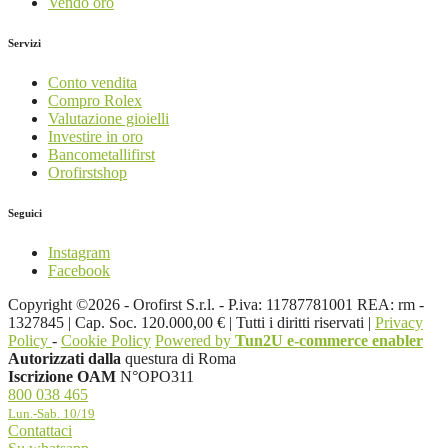
Vendo oro
Servizi
Conto vendita
Compro Rolex
Valutazione gioielli
Investire in oro
Bancometallifirst
Orofirstshop
Seguici
Instagram
Facebook
Copyright ©2026 - Orofirst S.r.l. - P.iva: 11787781001 REA: rm -
1327845 | Cap. Soc. 120.000,00 € | Tutti i diritti riservati |
Privacy
Policy
-
Cookie Policy
Powered by
Tun2U e-commerce enabler
Autorizzati dalla
questura di Roma
Iscrizione OAM
N°OPO311
800 038 465
Lun.-Sab. 10/19
Contattaci