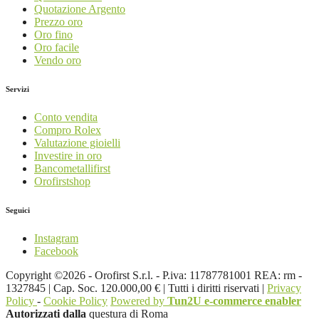
Quotazione Argento
Prezzo oro
Oro fino
Oro facile
Vendo oro
Servizi
Conto vendita
Compro Rolex
Valutazione gioielli
Investire in oro
Bancometallifirst
Orofirstshop
Seguici
Instagram
Facebook
Copyright ©2026 - Orofirst S.r.l. - P.iva: 11787781001 REA: rm -
1327845 | Cap. Soc. 120.000,00 € | Tutti i diritti riservati |
Privacy
Policy
-
Cookie Policy
Powered by
Tun2U e-commerce enabler
Autorizzati dalla
questura di Roma