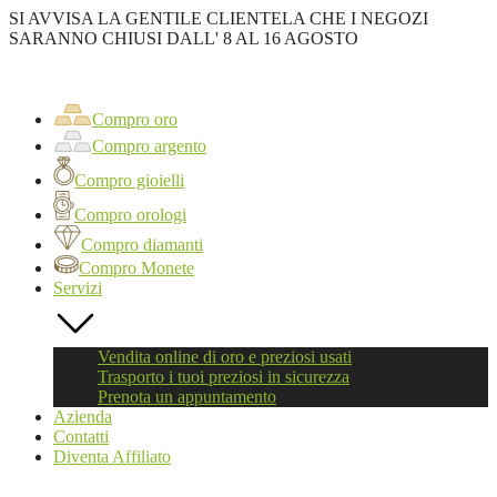
SI AVVISA LA GENTILE CLIENTELA CHE I NEGOZI
SARANNO CHIUSI DALL' 8 AL 16 AGOSTO
Oro
First
Compro
oro
Compro oro
Roma
Compro argento
Compro gioielli
Compro orologi
Compro diamanti
Compro Monete
Servizi
Vendita online di oro e preziosi usati
Trasporto i tuoi preziosi in sicurezza
Prenota un appuntamento
Azienda
Contatti
Diventa Affiliato