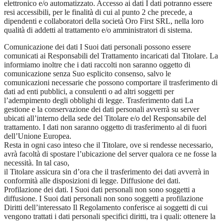
elettronico e/o automatizzato. Accesso ai dati I dati potranno essere
resi accessibili, per le finalità di cui al punto 2 che precede, a
dipendenti e collaboratori della società Oro First SRL, nella loro
qualità di addetti al trattamento e/o amministratori di sistema.
Comunicazione dei dati I Suoi dati personali possono essere
comunicati ai Responsabili del Trattamento incaricati dal Titolare. La
informiamo inoltre che i dati raccolti non saranno oggetto di
comunicazione senza Suo esplicito consenso, salvo le
comunicazioni necessarie che possono comportare il trasferimento di
dati ad enti pubblici, a consulenti o ad altri soggetti per
l’adempimento degli obblighi di legge. Trasferimento dati La
gestione e la conservazione dei dati personali avverrà su server
ubicati all’interno della sede del Titolare e/o del Responsabile del
trattamento. I dati non saranno oggetto di trasferimento al di fuori
dell’Unione Europea.
Resta in ogni caso inteso che il Titolare, ove si rendesse necessario,
avrà facoltà di spostare l’ubicazione del server qualora ce ne fosse la
necessità. In tal caso,
il Titolare assicura sin d’ora che il trasferimento dei dati avverrà in
conformità alle disposizioni di legge. Diffusione dei dati.
Profilazione dei dati. I Suoi dati personali non sono soggetti a
diffusione. I Suoi dati personali non sono soggetti a profilazione
Diritti dell’interessato Il Regolamento conferisce ai soggetti di cui
vengono trattati i dati personali specifici diritti, tra i quali: ottenere la