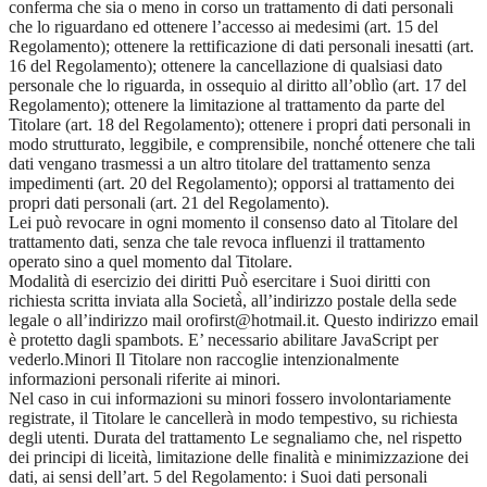
conferma che sia o meno in corso un trattamento di dati personali
che lo riguardano ed ottenere l’accesso ai medesimi (art. 15 del
Regolamento); ottenere la rettificazione di dati personali inesatti (art.
16 del Regolamento); ottenere la cancellazione di qualsiasi dato
personale che lo riguarda, in ossequio al diritto all’oblìo (art. 17 del
Regolamento); ottenere la limitazione al trattamento da parte del
Titolare (art. 18 del Regolamento); ottenere i propri dati personali in
modo strutturato, leggibile, e comprensibile, nonché́ ottenere che tali
dati vengano trasmessi a un altro titolare del trattamento senza
impedimenti (art. 20 del Regolamento); opporsi al trattamento dei
propri dati personali (art. 21 del Regolamento).
Lei può revocare in ogni momento il consenso dato al Titolare del
trattamento dati, senza che tale revoca influenzi il trattamento
operato sino a quel momento dal Titolare.
Modalità di esercizio dei diritti Può̀ esercitare i Suoi diritti con
richiesta scritta inviata alla Società̀, all’indirizzo postale della sede
legale o all’indirizzo mail orofirst@hotmail.it. Questo indirizzo email
è protetto dagli spambots. E’ necessario abilitare JavaScript per
vederlo.Minori Il Titolare non raccoglie intenzionalmente
informazioni personali riferite ai minori.
Nel caso in cui informazioni su minori fossero involontariamente
registrate, il Titolare le cancellerà in modo tempestivo, su richiesta
degli utenti. Durata del trattamento Le segnaliamo che, nel rispetto
dei principi di liceità, limitazione delle finalità e minimizzazione dei
dati, ai sensi dell’art. 5 del Regolamento: i Suoi dati personali