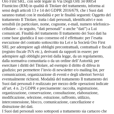
Oro First SRL. con sede legale in Via Degli Orti 34 00054
Fiumicino (RM) in qualità di Titolare del trattamento, informa ai
sensi degli articoli 13 e 14 del GDPR 2016/679, che i Suoi dati
saranno trattati con le modalità e per le finalità seguenti: Oggetto del
trattamento Il Titolare, tratta i dati personali, identificativi e non
sensibili (in particolare, nome, cognome, e-mail, numero telefonico-
cellulare – in seguito, “dati personali” o anche “dati”) a Lui
comunicati. Finalità del trattamento Il trattamento dei Suoi dati ha
come base giuridica il suo consenso ed è effettuato: per l’esatta
esecuzione del contratto sottoscritto tra Lei e la Società Oro First
SRL per adempiere agli obblighi precontrattuali, contrattuali e fiscali
(registro fiscale IVA etc.), derivanti da rapporti in essere; per
adempiere agli obblighi previsti dalla legge, da un regolamento,
dalla normativa comunitaria o da un ordine dell’Autorità; per
esercitare i diritti del Titolare, ad esempio il diritto di difesa in
giudizio; per permettere l’invio di newsletter e/o mailing list, per
comunicazioni, organizzazione di eventi e degli ulteriori Servizi
eventualmente richiesti. Modalità del trattamento Il trattamento dei
Suoi dati personali è realizzato per mezzo delle operazioni indicate
all’art. 4 n. 2) GDPR e precisamente: raccolta, registrazione,
organizzazione, conservazione, consultazione, elaborazione,
modificazione, selezione, estrazione, raffronto, utilizzo,
interconnessione, blocco, comunicazione, cancellazione e
distruzione dei dati.
I Suoi dati personali sono sottoposti a trattamento sia cartaceo che