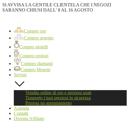
SI AVVISA LA GENTILE CLIENTELA CHE I NEGOZI
SARANNO CHIUSI DALL' 8 AL 16 AGOSTO
Oro
First
Compro
oro
Compro oro
Roma
Compro argento
Compro gioielli
Compro orologi
Compro diamanti
Compro Monete
Servizi
Vendita online di oro e preziosi usati
Trasporto i tuoi preziosi in sicurezza
Prenota un appuntamento
Azienda
Contatti
Diventa Affiliato