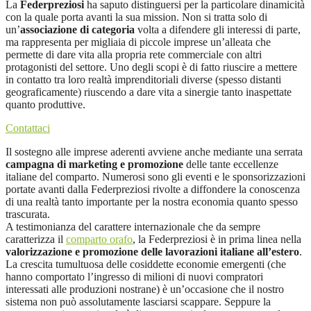
La
Federpreziosi
ha saputo distinguersi per la particolare dinamicità
con la quale porta avanti la sua mission. Non si tratta solo di
un’
associazione di categoria
volta a difendere gli interessi di parte,
ma rappresenta per migliaia di piccole imprese un’alleata che
permette di dare vita alla propria rete commerciale con altri
protagonisti del settore. Uno degli scopi è di fatto riuscire a mettere
in contatto tra loro realtà imprenditoriali diverse (spesso distanti
geograficamente) riuscendo a dare vita a sinergie tanto inaspettate
quanto produttive.
Contattaci
Il sostegno alle imprese aderenti avviene anche mediante una serrata
campagna di marketing e promozione
delle tante eccellenze
italiane del comparto. Numerosi sono gli eventi e le sponsorizzazioni
portate avanti dalla Federpreziosi rivolte a diffondere la conoscenza
di una realtà tanto importante per la nostra economia quanto spesso
trascurata.
A testimonianza del carattere internazionale che da sempre
caratterizza il
comparto orafo
, la Federpreziosi è in prima linea nella
valorizzazione e promozione delle lavorazioni italiane all’estero
.
La crescita tumultuosa delle cosiddette economie emergenti (che
hanno comportato l’ingresso di milioni di nuovi compratori
interessati alle produzioni nostrane) è un’occasione che il nostro
sistema non può assolutamente lasciarsi scappare. Seppure la