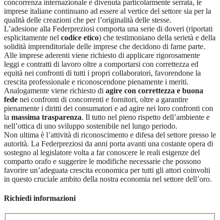
concorrenza internazionale è divenuta particolarmente serrata, le
imprese italiane continuano ad essere al vertice del settore sia per la
qualità delle creazioni che per l’originalità delle stesse.
L’adesione alla Federpreziosi comporta una serie di doveri (riportati
esplicitamente nel
codice etico
) che testimoniano della serietà e della
solidità imprenditoriale delle imprese che decidono di farne parte.
Alle imprese aderenti viene richiesto di applicare rigorosamente
leggi e contratti di lavoro oltre a comportarsi con correttezza ed
equità nei confronti di tutti i propri collaboratori, favorendone la
crescita professionale e riconoscendone pienamente i meriti.
Analogamente viene richiesto di
agire con correttezza e buona
fede
nei confronti di concorrenti e fornitori, oltre a garantire
pienamente i diritti dei consumatori e ad agire nei loro confronti con
la
massima trasparenza
. Il tutto nel pieno rispetto dell’ambiente e
nell’ottica di uno sviluppo sostenibile nel lungo periodo.
Non ultima è l’attività di riconoscimento e difesa del settore presso le
autorità. La Federpreziosi da anni porta avanti una costante opera di
sostegno al legislatore volta a far conoscere le reali esigenze del
comparto orafo e suggerire le modifiche necessarie che possono
favorire un’adeguata crescita economica per tutti gli attori coinvolti
in questo cruciale ambito della nostra economia nel settore dell’oro.
Richiedi informazioni