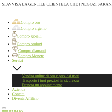
SI AVVISA LA GENTILE CLIENTELA CHE I NEGOZI SARAN
Oro
First
Compro
oro
Compro oro
Roma
Compro argento
Compro gioielli
Compro orologi
Compro diamanti
Compro Monete
Servizi
Vendita online di oro e preziosi usati
Trasporto i tuoi preziosi in sicurezza
Prenota un appuntamento
Azienda
Contatti
Diventa Affiliato
800 03 84 65