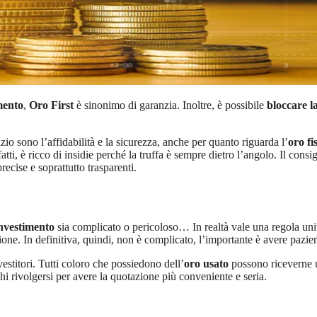
mento
,
Oro First
è sinonimo di garanzia. Inoltre, è possibile
bloccare l
zio sono l’affidabilità e la sicurezza, anche per quanto riguarda l’
oro fi
tti, è ricco di insidie perché la truffa è sempre dietro l’angolo. Il consig
recise e soprattutto trasparenti.
nvestimento
sia complicato o pericoloso… In realtà vale una regola univ
zione. In definitiva, quindi, non è complicato, l’importante è avere pazi
estitori. Tutti coloro che possiedono dell’
oro usato
possono riceverne u
hi rivolgersi per avere la quotazione più conveniente e seria.