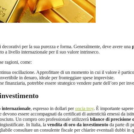
etti decorativi per la sua purezza e forma. Generalmente, deve avere una
p
a livello internazionale per il suo valore intrinseco.
se ragioni, come:
ntinua oscillazione. Approfittare di un momento in cui il valore è partic
vertibile in denaro, ideale per fronteggiare spese impreviste.
ne finanziaria, potrebbe essere strategico vendere parte dell’oro per invest
 investimento
 internazionale
, espresso in dollari per
oncia troy
. È importante sapere
te devono essere accompagnati da certificati di autenticità emessi da isti
osciuto. Un compro oro professionale utilizzerà
bilance di precisione
giustificate. In Italia, la
vendita di oro da investimento
da parte di p
abile consultare un consulente fiscale per chiarire eventuali dubbi in q