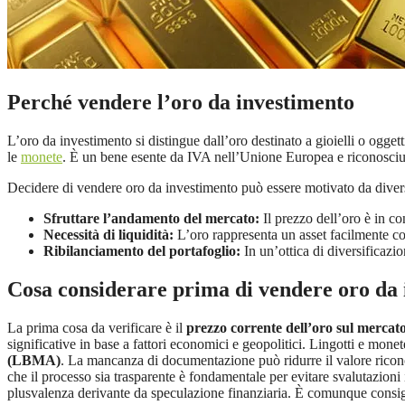
Perché vendere l’oro da investimento
L’oro da investimento si distingue dall’oro destinato a gioielli o ogg
le
monete
. È un bene esente da IVA nell’Unione Europea e riconosciuto 
Decidere di vendere oro da investimento può essere motivato da diver
Sfruttare l’andamento del mercato:
Il prezzo dell’oro è in co
Necessità di liquidità:
L’oro rappresenta un asset facilmente con
Ribilanciamento del portafoglio:
In un’ottica di diversificazio
Cosa considerare prima di vendere oro da
La prima cosa da verificare è il
prezzo corrente dell’oro sul mercato
significative in base a fattori economici e geopolitici. Lingotti e mone
(LBMA)
. La mancanza di documentazione può ridurre il valore ricon
che il processo sia trasparente è fondamentale per evitare svalutazioni in
plusvalenza derivante da speculazione finanziaria. È comunque consigli