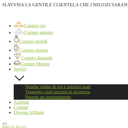
SI AVVISA LA GENTILE CLIENTELA CHE I NEGOZI SARAN
Oro
First
Compro
oro
Compro oro
Roma
Compro argento
Compro gioielli
Compro orologi
Compro diamanti
Compro Monete
Servizi
Vendita online di oro e preziosi usati
Trasporto i tuoi preziosi in sicurezza
Prenota un appuntamento
Azienda
Contatti
Diventa Affiliato
800 03 84 65