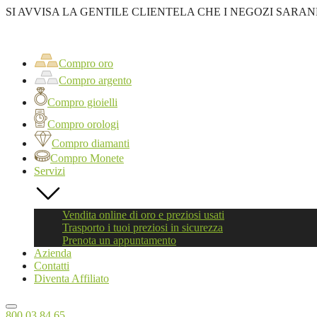
SI AVVISA LA GENTILE CLIENTELA CHE I NEGOZI SARAN
Oro
First
Compro
oro
Compro oro
Roma
Compro argento
Compro gioielli
Compro orologi
Compro diamanti
Compro Monete
Servizi
Vendita online di oro e preziosi usati
Trasporto i tuoi preziosi in sicurezza
Prenota un appuntamento
Azienda
Contatti
Diventa Affiliato
800 03 84 65