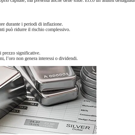
prio capitale, ma presenta anche delle sfide. Ecco un’analisi dettagliata
e durante i periodi di inflazione.
ti può ridurre il rischio complessivo.
 prezzo significative.
, l’oro non genera interessi o dividendi.